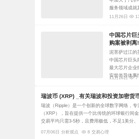
年加大于汽车
服务领域成就其
11月26日
1
中国芯片巨
购案被剥离!
泥菩萨过江的
中国芯片巨头闻
最大芯片企业纽波
安世半导体事情
11月16日
7
瑞波币 (XRP) _有关瑞波和投资加密货币
瑞波（Ripple）是一个创新的全球数字网络
（XRP），旨在提供一个比传统的环球银行间
交易平均只需3-5秒，且费用极低，不足1美分。 
07月06日
分析观点
8
交易心理