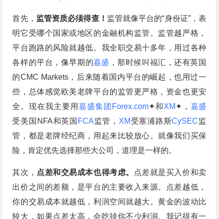
首先，
监管资质必须得查！
监管就像平台的“身份证”，表
明它受哪个国家或地区的金融机构监管。监管越严格，
平台跑路的风险就越低。我全职交易十多年，用过各种
各样的平台，像早期的
嘉盛
，那时候叫福汇，还有英国
的CMC Markets，后来随着国内平台的崛起，也用过一
些，总体感觉欧美老牌平台的监管更严格，资金也更安
全。现在我主要用
嘉盛集团Forex.com
✦和
XM
✦，
嘉盛
受美国NFA和英国
FCA
监管，
XM
受塞浦路斯
CySEC
监
管，都是老牌经纪商，用起来比较放心。就像我们买保
险，肯定优先选择那些大公司，道理是一样的。
其次，
点差和交易成本也得考虑。
点差就是买入价和卖
出价之间的差额，是平台的主要收入来源。点差越低，
你的交易成本就越低，利润空间就越大。黄金的波动比
较大，如果点差太高，会吃掉你不少利润。我记得有一