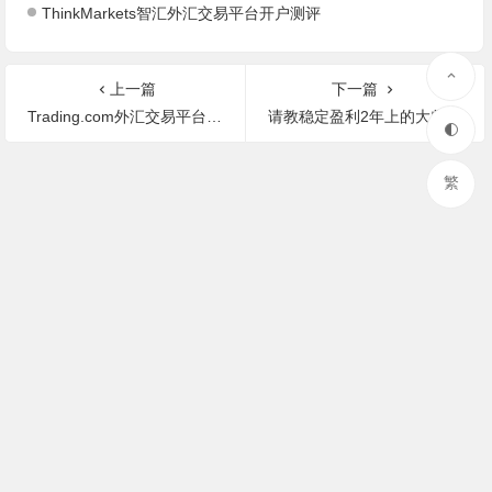
ThinkMarkets智汇外汇交易平台开户测评
上一篇
下一篇
Trading.com外汇交易平台开户测评
请教稳定盈利2年上的大师，组建交易系统后复盘多少年的历史好？
繁
© 2023 复利说 粤ICP备16085196号-3
数析统计
声明: 本站部分内容来源于网络，如果你是该内容的作者，并且不