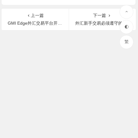
上一篇
下一篇
GMI Edge外汇交易平台开户测评
外汇新手交易必须遵守的七大原则是什么？
繁
© 2023 复利说 粤ICP备16085196号-3
数析统计
声明: 本站部分内容来源于网络，如果你是该内容的作者，并且不
希望本站发布你的内容，请与我们联系，我们将尽快处理！