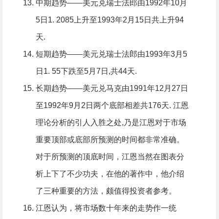
中期趋势——美元兑瑞士法郎由1992年10月
5日1. 2085上升至1993年2月15日共上升94
天.
短期趋势——美元兑瑞士法郎由1993年3月5
日1. 55下跌至5月7日,共44天.
长期趋势——美元兑马克由1991年12月27日
至1992年9月2日两个底部相差共176天. 江恩
理论分析的引人入胜之处,乃是江恩对于市场
重要顶部或底部所预测的时间都非常准确。
对于所预测的顶底时间，江恩当然在图表分
析上下了不少功夫，在他的著作中，他介绍
了三种重要的方法，颇值得投资者参考。
江恩认为，将市场数十年来的走势作一统