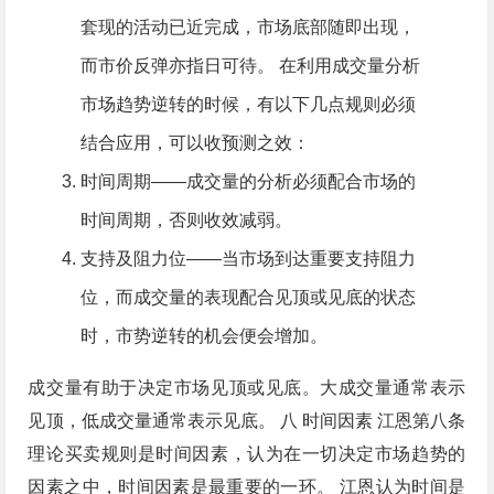
套现的活动已近完成，市场底部随即出现，
而市价反弹亦指日可待。 在利用成交量分析
市场趋势逆转的时候，有以下几点规则必须
结合应用，可以收预测之效：
时间周期——成交量的分析必须配合市场的
时间周期，否则收效减弱。
支持及阻力位——当市场到达重要支持阻力
位，而成交量的表现配合见顶或见底的状态
时，市势逆转的机会便会增加。
成交量有助于决定市场见顶或见底。大成交量通常表示
见顶，低成交量通常表示见底。 八 时间因素 江恩第八条
理论买卖规则是时间因素，认为在一切决定市场趋势的
因素之中，时间因素是最重要的一环。 江恩认为时间是