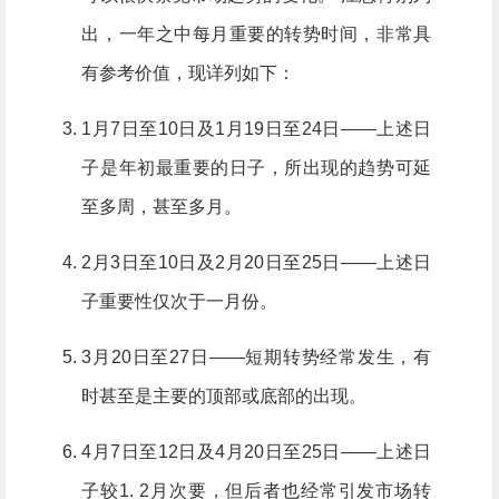
出，一年之中每月重要的转势时间，非常具
有参考价值，现详列如下：
1月7日至10日及1月19日至24日——上述日
子是年初最重要的日子，所出现的趋势可延
至多周，甚至多月。
2月3日至10日及2月20日至25日——上述日
子重要性仅次于一月份。
3月20日至27日——短期转势经常发生，有
时甚至是主要的顶部或底部的出现。
4月7日至12日及4月20日至25日——上述日
子较1. 2月次要，但后者也经常引发市场转