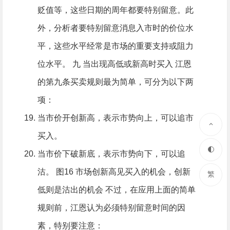
贬值等，这些日期的周年都要特别留意。此
外，分析者要特别留意消息入市时的价位水
平，这些水平经常是市场的重要支持或阻力
位水平。 九 当出现高低或新高时买入 江恩
的第九条买卖规则最为简单，可分为以下两
项：
当市价开创新高，表示市势向上，可以追市
买入。
当市价下破新底，表示市势向下，可以追
沽。 图16 市场创新高见买入的机会，创新
繁
低则是沽出的机会 不过，在应用上面的简单
规则前，江恩认为必须特别留意时间的因
素，特别要注意：