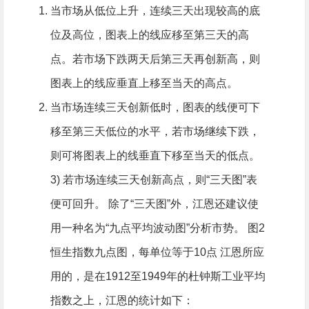
当市场从低位上升，连续三天出现较高的底
位及高位，图表上的线应移至第三天的高
点。若市场下跌两天后第三天再创新高，则
图表上的线应垂直上移至当天的高点。
当市场连续三天创新低时，图表的线便可下
移至第三天低位的水平，若市场继续下跌，
则可将图表上的线垂直下移至当天的低点。
3) 若市场连续三天创新高点，则“三天图”表
便可回升。 除了“三天图”外，江恩还建议使
用一种名为“九点平均波动图”分析市势。 图2
恒生指数九点图，每单位等于10点 江恩所应
用的，是在1912至1949年的杜钟斯工业平均
指数之上，江恩的统计如下：