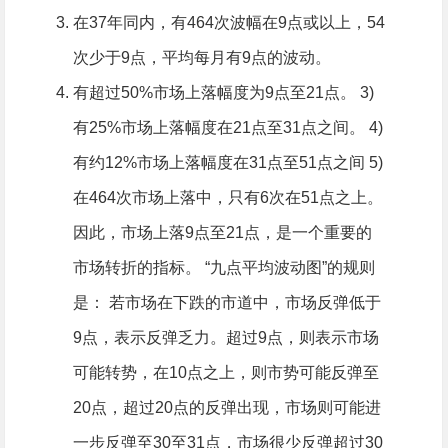
在37年同内，有464次波幅在9点或以上，54
次少于9点，平均每月有9点的波动。
有超过50%市场上落幅度为9点至21点。 3)
有25%市场上落幅度在21点至31点之间。 4)
有约12%市场上落幅度在31点至51点之间 5)
在464次市场上落中，只有6次在51点之上。
因此，市场上落9点至21点，是一个重要的
市场转折的指标。 “九点平均波动图”的规则
是： 若市场在下跌的市道中，市场反弹低于
9点，表示反弹乏力。超过9点，则表示市场
可能转势，在10点之上，则市势可能反弹至
20点，超过20点的反弹出现，市场则可能进
一步反弹至30至31点，市场很少反弹超过30