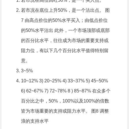
若市况在高位回吐50%，是一个买入点。
若市况在底位上升50%，是一个沽出点。 图
7 由高点价位的50%水平买入；由低点价位
的50%水平沽出 此外，一个市场顶部或底部
的百分比水平，往往成为市场的重要支持或
阻力位，有以下几个百分比水平值得特别留
意。
3~5%
10~12% 3) 20~25% 4) 33~37% 5) 45~50%
6) 62~67% 7) 72~78% 8 ) 85~87% 在众多个
百分比之中，50%，100%以及100%的倍数
皆为市场重要的支持或阻力水平。 图8 调整
浪的支持水平