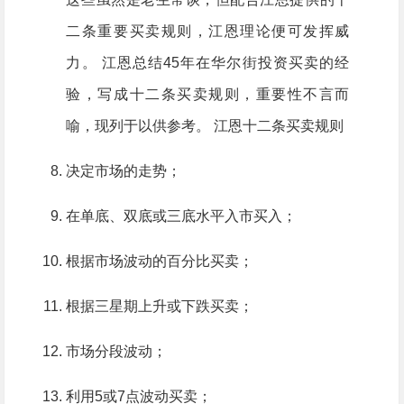
二条重要买卖规则，江恩理论便可发挥威
力。 江恩总结45年在华尔街投资买卖的经
验，写成十二条买卖规则，重要性不言而
喻，现列于以供参考。 江恩十二条买卖规则
决定市场的走势；
在单底、双底或三底水平入市买入；
根据市场波动的百分比买卖；
根据三星期上升或下跌买卖；
市场分段波动；
利用5或7点波动买卖；