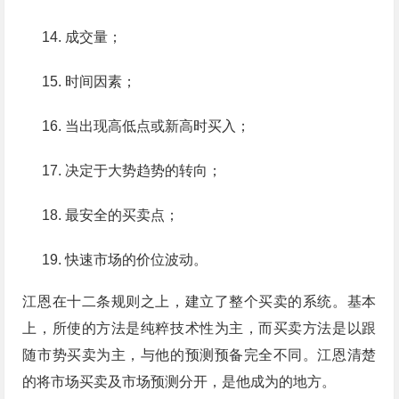
成交量；
时间因素；
当出现高低点或新高时买入；
决定于大势趋势的转向；
最安全的买卖点；
快速市场的价位波动。
江恩在十二条规则之上，建立了整个买卖的系统。基本
上，所使的方法是纯粹技术性为主，而买卖方法是以跟
随市势买卖为主，与他的预测预备完全不同。江恩清楚
的将市场买卖及市场预测分开，是他成为的地方。