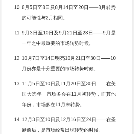
8月5日至8日及8月14日至20日——8月转势
的可能性与2月相同。
9月3日至10日及9月21日至28日——9月是
一年之中最重要的市场转势时候。
10月7日至14日明亮10月21日至30日——10
月份亦是十分重要的市场转势时候。
11月5日至10日及11月20日至30日——在美
国大选年，市场多会在11月初转势，而其他
年份，市场多在11月末转势。
12月3日至10日及12月16日至24日——在圣
诞前后，是市场经常出现转势的时候。