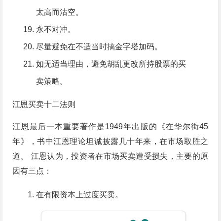
太高而沽空。
永不对冲。
尽量避免在不适当时搞金字塔加码。
如无适当理由，避免胡乱更改所持股票的买
卖策略。
江恩买卖十二法则
江恩最后一本重要著作是1949年出版的《在华尔街45
年》，书中江恩理论坦诚披露几十年来，在市场取胜之
道。 江恩认为，投资者在市场买卖遭受损失，主要的原
因有三点：
在有限资本上过度买卖。