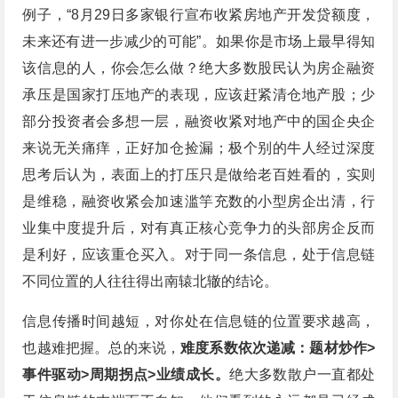
例子，“8月29日多家银行宣布收紧房地产开发贷额度，
未来还有进一步减少的可能”。如果你是市场上最早得知
该信息的人，你会怎么做？绝大多数股民认为房企融资
承压是国家打压地产的表现，应该赶紧清仓地产股；少
部分投资者会多想一层，融资收紧对地产中的国企央企
来说无关痛痒，正好加仓捡漏；极个别的牛人经过深度
思考后认为，表面上的打压只是做给老百姓看的，实则
是维稳，融资收紧会加速滥竽充数的小型房企出清，行
业集中度提升后，对有真正核心竞争力的头部房企反而
是利好，应该重仓买入。对于同一条信息，处于信息链
不同位置的人往往得出南辕北辙的结论。
信息传播时间越短，对你处在信息链的位置要求越高，
也越难把握。总的来说，
难度系数依次递减：题材炒作>
事件驱动>周期拐点>业绩成长。
绝大多数散户一直都处