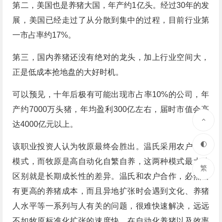
第二，美国也是养猪大国，年产约1亿头。经过30年的发
展，美国已经走过了从分散到集中的过程，目前行业第
一市占率约17%。
第三，国内养猪还没有绝对的龙头，加上行业空间大，
正是低成本抢地盘的大好时机。
可以预见，十年后极有可能出现市占率10%的公司，年
产约7000万头猪，年均盈利300亿左右，届时市值会高
达4000亿元以上。
该职业投资人认为牧原最终会胜出。温氏采用农户合作
模式，而牧原是高自动化自繁自养，这两种模式最大的
繁
区别就是长期成长性的差异。温氏和农户合作，必然会
有更高的养猪成本，而且异地扩张时会遇到文化、养猪
人水平等一系列与人有关的问题，很难快速解决，远远
不如牧原标准化扩张的速度快。在自动化养猪以及效率