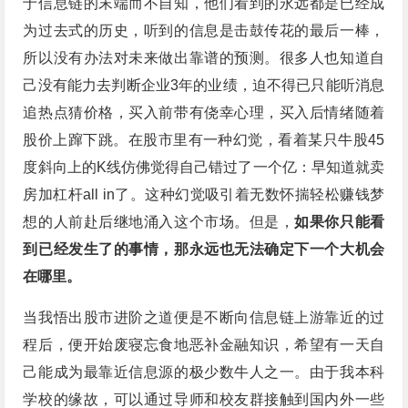
于信息链的末端而不自知，他们看到的永远都是已经成
为过去式的历史，听到的信息是击鼓传花的最后一棒，
所以没有办法对未来做出靠谱的预测。很多人也知道自
己没有能力去判断企业3年的业绩，迫不得已只能听消息
追热点猜价格，买入前带有侥幸心理，买入后情绪随着
股价上蹿下跳。在股市里有一种幻觉，看着某只牛股45
度斜向上的K线仿佛觉得自己错过了一个亿：早知道就卖
房加杠杆all in了。这种幻觉吸引着无数怀揣轻松赚钱梦
想的人前赴后继地涌入这个市场。但是，
如果你只能看
到已经发生了的事情，那永远也无法确定下一个大机会
在哪里。
当我悟出股市进阶之道便是不断向信息链上游靠近的过
程后，便开始废寝忘食地恶补金融知识，希望有一天自
己能成为最靠近信息源的极少数牛人之一。由于我本科
学校的缘故，可以通过导师和校友群接触到国内外一些