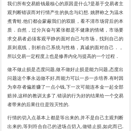
我们所有交易赔钱最核心的原因是什么?是基于交易者主
观判断错误而对行情产生的执念与幻想. 姚胖称之为温水
煮青蛙.他们都会蒙蔽我们的双眼，看不清市场背后的本
质．自然，过分兴奋与紧张都是不健康的情绪，市场要
求交易者必须客观平静的面对自己与市场，找到自己的
原则底线，剖析自己系统与性格，真诚的面对自己．，
所以交易一定程度上也是修养内化与提高的一个过程．
做不做止损是态度问题,做不做好止损是能力问题,态度出
问题这个事永远做不好,而能力可以一步一步培养.有时因
为幸存者偏差赚了一点小钱,下一次可能连本金一起全部
赔掉,这样的教训太多了.错误的行为好的结果给一个交易
者带来的后果往往是毁灭性的.
行情的切入点基本上都是等出来的,并不是自己主观判断
出来的,等到符合自己的进场点切入,做错止损,如此而已.