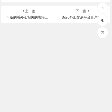
上一篇
下一篇
不断的看外汇相关的书籍真的可以提高外汇交易的成功率吗
Bitso外汇交易平台开户测评
繁
© 2023 复利说 粤ICP备16085196号-3
数析统计
声明: 本站部分内容来源于网络，如果你是该内容的作者，并且不
希望本站发布你的内容，请与我们联系，我们将尽快处理！