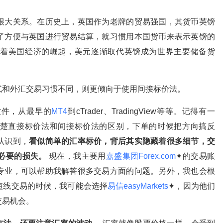
很大关系。在历史上，英国作为老牌的贸易强国，其货币英镑
了方便与英国进行贸易结算，就习惯用本国货币来表示英镑的
着美国经济的崛起，美元逐渐取代英镑成为世界主要储备货
式和外汇交易习惯不同，则更倾向于使用间接标价法。
软件，从最早的
MT4
到cTrader、TradingView等等。记得有一
楚直接标价法和间接标价法的区别，下单的时候把方向搞反
认识到，
看似简单的汇率标价，背后其实隐藏着很多细节，交
必要的损失。
现在，我主要用
嘉盛集团Forex.com
✦的交易账
专业，可以帮助我解答很多交易方面的问题。另外，我也会根
短线交易的时候，我可能会选择
易信easyMarkets
✦，因为他们
交易机会。