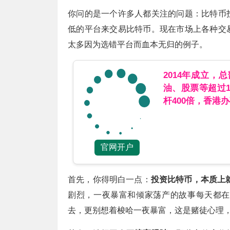
你问的是一个许多人都关注的问题：比特币
低的平台来交易比特币。现在市场上各种交
太多因为选错平台而血本无归的例子。
2014年成立，
油、股票等超过
杆400倍，香港
官网开户
首先，你得明白一点：
投资比特币，本质上
剧烈，一夜暴富和倾家荡产的故事每天都在
去，更别想着梭哈一夜暴富，这是赌徒心理