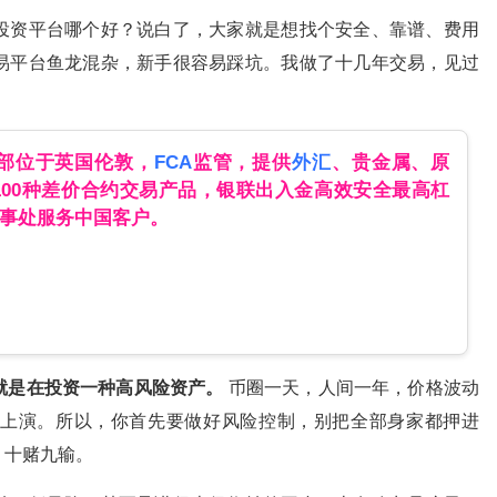
投资平台哪个好？说白了，大家就是想找个安全、靠谱、费用
易平台鱼龙混杂，新手很容易踩坑。我做了十几年交易，见过
总部位于英国伦敦，
FCA
监管，提供
外汇
、贵金属、原
100种差价合约交易产品，银联出入金高效安全最高杠
办事处服务中国客户。
就是在投资一种高风险资产。
币圈一天，人间一年，价格波动
上演。所以，你首先要做好风险控制，别把全部身家都押进
，十赌九输。