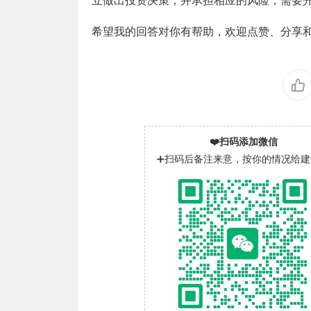
立做出投资决策，并承担相应的风险，需要
希望我的回答对你有帮助，欢迎点赞、分享
❤️扫码添加微信
➕扫码后备注来意，按你的情况给建