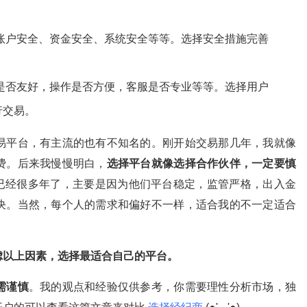
账户安全、资金安全、系统安全等等。选择安全措施完善
是否友好，操作是否方便，客服是否专业等等。选择用户
行交易。
易平台，有主流的也有不知名的。刚开始交易那几年，我就像
费。后来我慢慢明白，
选择平台就像选择合作伙伴，一定要慎
已经很多年了，主要是因为他们平台稳定，监管严格，出入金
决。当然，每个人的需求和偏好不一样，适合我的不一定适合
虑以上因素，选择最适合自己的平台。
需谨慎
。我的观点和经验仅供参考，你需要理性分析市场，独