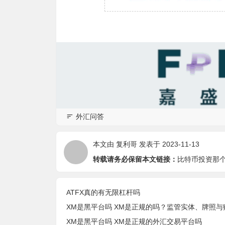
外汇问答
本文由
复利哥
发表于 2023-11-13
转载请务必保留本文链接：
比特币投资那
ATFX真的有无限杠杆吗
XM是黑平台吗 XM是正规的外汇交易平台吗