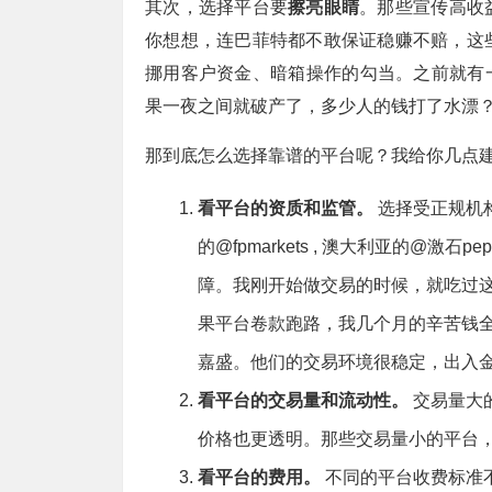
其次，选择平台要
擦亮眼睛
。那些宣传高收
你想想，连巴菲特都不敢保证稳赚不赔，这
挪用客户资金、暗箱操作的勾当。之前就有
果一夜之间就破产了，多少人的钱打了水漂
那到底怎么选择靠谱的平台呢？我给你几点
看平台的资质和监管。
选择受正规机
的@
fpmarkets
, 澳大利亚的@
激石pepp
障。我刚开始做交易的时候，就吃过
果平台卷款跑路，我几个月的辛苦钱
嘉盛
。他们的交易环境很稳定，出入
看平台的交易量和流动性。
交易量大
价格也更透明。那些交易量小的平台
看平台的费用。
不同的平台收费标准