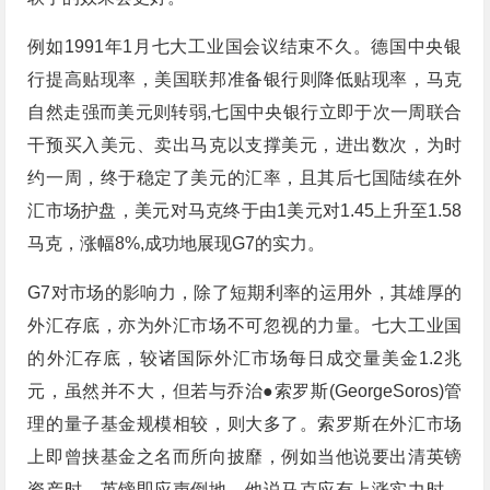
例如1991年1月七大工业国会议结束不久。德国中央银
行提高贴现率，美国联邦准备银行则降低贴现率，马克
自然走强而美元则转弱,七国中央银行立即于次一周联合
干预买入美元、卖出马克以支撑美元，进出数次，为时
约一周，终于稳定了美元的汇率，且其后七国陆续在外
汇市场护盘，美元对马克终于由1美元对1.45上升至1.58
马克，涨幅8%,成功地展现G7的实力。
G7对市场的影响力，除了短期利率的运用外，其雄厚的
外汇存底，亦为外汇市场不可忽视的力量。七大工业国
的外汇存底，较诸国际外汇市场每日成交量美金1.2兆
元，虽然并不大，但若与乔治●索罗斯(GeorgeSoros)管
理的量子基金规模相较，则大多了。索罗斯在外汇市场
上即曾挟基金之名而所向披靡，例如当他说要出清英镑
资产时，英镑即应声倒地，他说马克应有上涨实力时，