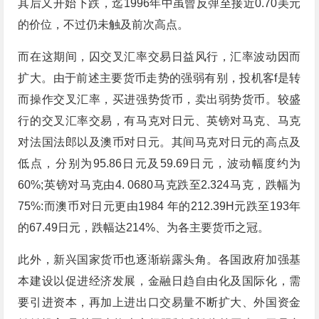
其后又开始下跌，迄1996年中虽曾反弹至接近0.70美元
的价位，不过仍未触及前次高点。
而在这期间，囚交叉汇率交易日益风行，汇率波动因而
扩大。由于前述主要货币走势的强弱有别，投机客f是转
而操作交叉汇率，买进强势货币，卖出弱势货币。较盛
行的交叉汇率交易，有马克对日元、英镑对马克、马克
对法国法郎以及澳币对日元。其间马克对日元的高点及
低点，分别为95.86日元及59.69日元，波动幅度约为
60%;英镑对马克由4. 0680马克跌至2.324马克，跌幅为
75%:而澳币对日元更由1984 年的212.39H元跌至193年
的67.49日元，跌幅达214%、为各主要货币之冠。
此外，新兴国家货币也逐渐崭露头角。各国政府加强基
本建设以促进经济发展，金融日趋自由化及国际化，需
要引进资本，再加上进出口交易量不断扩大、外国资金