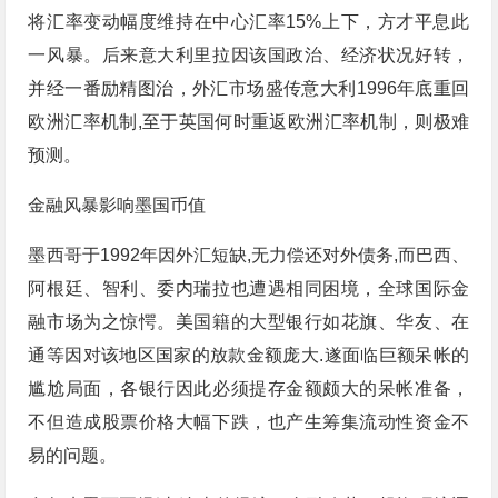
将汇率变动幅度维持在中心汇率15%上下，方才平息此
一风暴。后来意大利里拉因该国政治、经济状况好转，
并经一番励精图治，外汇市场盛传意大利1996年底重回
欧洲汇率机制,至于英国何时重返欧洲汇率机制，则极难
预测。
金融风暴影响墨国币值
墨西哥于1992年因外汇短缺,无力偿还对外债务,而巴西、
阿根廷、智利、委内瑞拉也遭遇相同困境，全球国际金
融市场为之惊愕。美国籍的大型银行如花旗、华友、在
通等因对该地区国家的放款金额庞大.遂面临巨额呆帐的
尴尬局面，各银行因此必须提存金额颇大的呆帐准备，
不但造成股票价格大幅下跌，也产生筹集流动性资金不
易的问题。