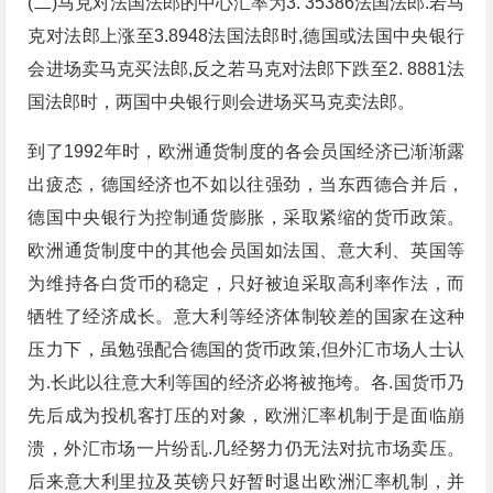
(二)马克对法国法郎的中心汇率为3. 35386法国法郎.若马
克对法郎上涨至3.8948法国法郎时,德国或法国中央银行
会进场卖马克买法郎,反之若马克对法郎下跌至2. 8881法
国法郎时，两国中央银行则会进场买马克卖法郎。
到了1992年时，欧洲通货制度的各会员国经济已渐渐露
出疲态，德国经济也不如以往强劲，当东西德合并后，
德国中央银行为控制通货膨胀，采取紧缩的货币政策。
欧洲通货制度中的其他会员国如法国、意大利、英国等
为维持各白货币的稳定，只好被迫采取高利率作法，而
牺牲了经济成长。意大利等经济体制较差的国家在这种
压力下，虽勉强配合德国的货币政策,但外汇市场人士认
为.长此以往意大利等国的经济必将被拖垮。各.国货币乃
先后成为投机客打压的对象，欧洲汇率机制于是面临崩
溃，外汇市场一片纷乱.几经努力仍无法对抗市场卖压。
后来意大利里拉及英镑只好暂时退出欧洲汇率机制，并