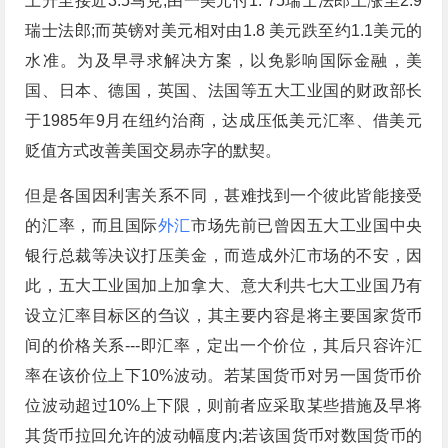
上升至接近3.5马克;由一美元付1. 75瑞士法郎上涨至2.9
瑞士法郎;而英镑对美元相对由1.8 美元跌至约1.1美元的
水准。为及早寻求解决方案，以免影响国际金融，美
国、日本、德国，英国、法国等五大工业国的财政部长
于1985年9月在纽约治商，达成压低美元汇率、借美元
贬值方式改善美国交易赤字的默契。
但是各国因利害关系不同，甚难找到一个彼此皆能接受
的汇率，而且国际
外汇
市场先前已曾因五大工业国中央
银行总裁等决议打压美金，而造成外汇市场的不安，因
此，五大工业国加上加拿大、意大利共七大工业国乃有
设立汇率目标区的刍议，其主要内容是将主要国家货币
间的价格关系---即汇率，定出一个价位，其后只容许汇
率在该价位上下10%波动。若某国货币对另一国货币价
位波动超过10%上下限，则前者应采取某些措施及早将
其货币拉回允许的波动幅度内;若该国货币对数国货币的