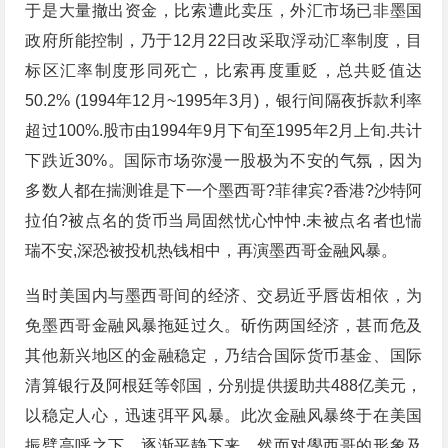
于是大量撤出资金，比索遭此卖压，外汇市场已非墨国
政府所能控制，乃于12月22日改采取浮动汇率制度，目
标区汇率制度形同死亡，比索再度重贬，总共贬值达
50.2% (1994年12月~1995年3月)，银行间隔夜拆款利率
超过100%.股市由1994年9月下旬至1995年2月上旬.共计
下跌近30%。国际市场弥漫一股极为不安的气氛，因为
多数人都在揣测谁是下一个墨西哥?菲律宾?香港?沙特阿
拉伯?被点名的货币当局固然忧心忡忡.未被点名者也惴
瑞不安,深恐被投机热钱相中，再演墨西哥金融风暴。
当时美国内与墨西哥间的经济、交易近乎唇齿相依，为
免墨西哥金融风暴拖延过久。斫伤两国经济，甚而危及
其他新兴地区的金融稳定，乃结合国际货币基金、国际
清算银行及阿根廷等邻国，分别提供援助共488亿美元，
以稳定人心，迅速弭平风暴。此次金融风暴终于在美国
振臂高呼之下，逐渐平静下来，然而对學西哥的形象及