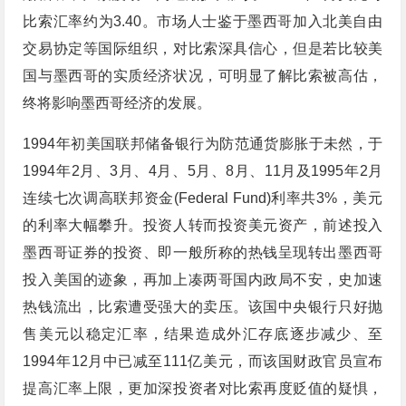
比索汇率约为3.40。市场人士鉴于墨西哥加入北美自由
交易协定等国际组织，对比索深具信心，但是若比较美
国与墨西哥的实质经济状况，可明显了解比索被高估，
终将影响墨西哥经济的发展。
1994年初美国联邦储备银行为防范通货膨胀于未然，于
1994年2月、3月、4月、5月、8月、11月及1995年2月
连续七次调高联邦资金(Federal Fund)利率共3%，美元
的利率大幅攀升。投资人转而投资美元资产，前述投入
墨西哥证券的投资、即一般所称的热钱呈现转出墨西哥
投入美国的迹象，再加上凑两哥国内政局不安，史加速
热钱流出，比索遭受强大的卖压。该国中央银行只好抛
售美元以稳定汇率，结果造成外汇存底逐步减少、至
1994年12月中已减至111亿美元，而该国财政官员宣布
提高汇率上限，更加深投资者对比索再度贬值的疑惧，