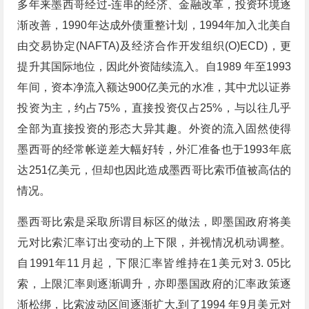
多年来墨西哥经过-连串的经济、金融改革，投资环境逐
渐改善，1990年达成外债重整计划，1994年加入北美自
由交易协定(NAFTA)及经济合作开发组织(O)ECD)，更
提升其国际地位，因此外资陆续流入。自1989 年至1993
年间，资本净流入额达900亿美元的水准，其中尤以证券
投资为主，约占75%，直接投资仅占25%，与以往几乎
全部为直接投资的形态大异其趣。外资的流入固然使得
墨西哥的经常帐逆差大幅好转，外汇准备也于1993年底
达251亿美元，但却也因此造成墨西哥比索币值被高估的
情况。
墨西哥比索是采取所谓目标区的做法，即墨国政府将美
元对比索汇率订出变动的上下限，并视情况机动调整。
自1991年11月起，下限汇率皆维持在1美元对3. 05比
索，上限汇率则逐渐调升，亦即墨国政府的汇率政策逐
渐松绑，比索波动区间逐渐扩大,到了1994 年9月美元对