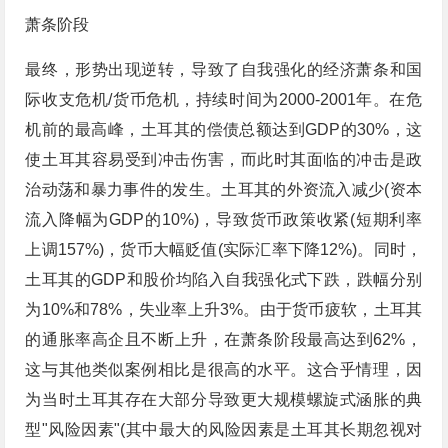
萧条阶段
最终，形势出现逆转，导致了自我强化的经济萧条和国
际收支危机/货币危机，持续时间为2000-2001年。在危
机前的最高峰，土耳其的偿债总额达到GDP的30%，这
使土耳其容易受到冲击伤害，而此时其面临的冲击是政
治动荡和暴力事件的发生。土耳其的外资流入减少(资本
流入降幅为GDP的10%)，导致货币政策收紧(短期利率
上调157%)，货币大幅贬值(实际汇率下降12%)。同时，
土耳其的GDP和股价均陷入自我强化式下跌，跌幅分别
为10%和78%，失业率上升3%。由于货币疲软，土耳其
的通胀率高企且不断上升，在萧条阶段最高达到62%，
这与其他类似案例相比是很高的水平。这合乎情理，因
为当时土耳其存在大部分导致更大规模螺旋式涵胀的典
型"风险因素"(其中最大的风险因素是土耳其长期忽视对