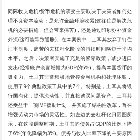
同际收支危机/货币危机的演变主要取决于决策者如何处
理不良资本流动：是允许金融环境收紧(这往往是解决危
机的必要措施，但会带来痛苦)，还是通过印钞弥补资金
外流(这可能导致通胀)。在本案例中，土耳其放弃了钉住
汇率制度，痛苦的去杠杆化阶段的持续时间略短于平均
水平。之后，决策者实施了充足的紧缩政策，减少进口
支出(经常账户余额增幅为GDP的5%)，提高本国货币的
吸引力。土耳其非常积极地管控金融机构和处理坏账，
使用了9个典型政策工具中的7个。特别是，土耳其将银
行国有化，提供流动性，并直接购买问题资产。土耳其
还受益于一项IMF援助计划，并实施了结构性改革，旨在
增强劳动力市场的灵活性。如左边的去杠杆化归因图所
示，在这段调整时期，土耳其的债务占GDP的比例下降
了6%(年化降幅为3%)。债务与收入比率下降的主要原因