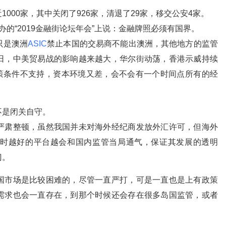
000家，其中关闭了926家，清退了29家，移交公安4家。
的“2019金融街论坛年会”上说：金融牌照必须有国界。
只是澳洲
ASIC
禁止本国的交易商不能出澳洲，其他地方的监管
日，中美贸易战的影响越来越大，华尔街动荡，香港示威持续
策条件不支持，资本环境又差，会不会有一个时间点所有的经
不是闭关自守。
严肃整顿，虽然我国并未对海外经纪商发放外汇许可，但海外
时越好的平台越会和国内监管当局通气，保证其发展的透明
门。
国市场是比较困难的，尽管一直严打，可是一直也是上有政策
需求也会一直存在，到那个时候还会存在很多岛国监管，或者