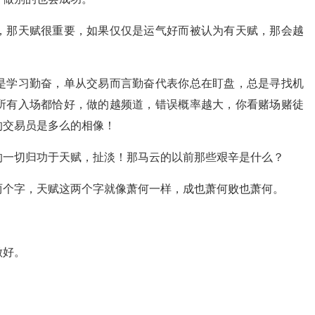
，那天赋很重要，如果仅仅是运气好而被认为有天赋，那会越
是学习勤奋，单从交易而言勤奋代表你总在盯盘，总是寻找机
所有入场都恰好，做的越频道，错误概率越大，你看赌场赌徒
的交易员是多么的相像！
的一切归功于天赋，扯淡！那马云的以前那些艰辛是什么？
两个字，天赋这两个字就像萧何一样，成也萧何败也萧何。
！
做好。