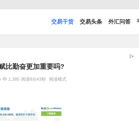
交易干货
交易头条
外汇问答
赋比勤奋更加重要吗?
5
1,385
阅读8分43秒
阅读模式