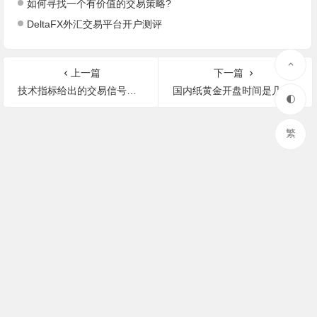
如何寻找一个有价值的交易策略?
DeltaFX外汇交易平台开户测评
上一篇
下一篇
技术指标给出的交易信号与基本面的方向相反时，如何抉择？
国内纸黄金开盘时间是几点，与国际一样吗?
繁
© 2023 复利说 粤ICP备16085196号-3
数析统计