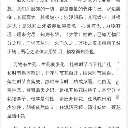
​ 后天八卦，坎卦五行属水，当今之意为：能量、智
慧。我们所感知的一切，都是能量的载体而已。水边垂
柳，其冠高大，其根短小；沙漠胡杨，其冠矮小，其根
深大；是以知近朱者赤近墨者黑。心灵有识，万物有
理，理未穷尽，知则有限。《大学》始教，已知万物部
分之理，而求其尽理，久而久之，万物之表里精粗了然
于胸，吾心之全体大用皆明。物格而知至也。
万物有生死，生死间变化，扎根时节当下扎广扎，生
长时节循序渐进，开花时节花自开，结果时节果自来，
落红时节自落去。故时来应时，功成身退。性自无，性
善性恶，皆我后天之识。是桃开桃花结桃子，是李开李
繁
花结李子。根本是何性，蒂应开何花。任风吹日晒，水
少沙多，胡杨依然屹立；任泥沼污秽，清涟妖娆，莲花
圣洁不染。​