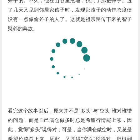
斧子的。不久，他在山谷里挖地，找到了那把斧子。过
了几天又见到邻居家孩子时，发现那孩子的动作态度便
没有一点像偷斧子的人了。这就是祖宗留传下来的智子
疑邻的典故。
看完这个故事以后，原来并不是"多头"与"空头"谁对谁错
的问题，而是自己满仓做多时总是希望行情能上涨，因
此，觉得"多头"说得对；可是，当你满仓做空时，又总是
希望价格跌下来，因此，又觉得"空头"说得对。归根到